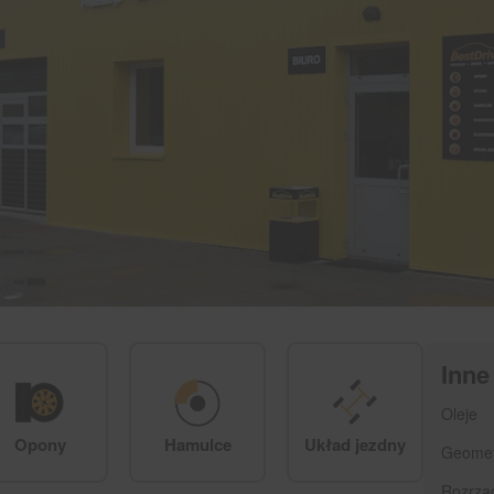
Inne
Oleje
Opony
Hamulce
Układ jezdny
Geomet
Rozrzą