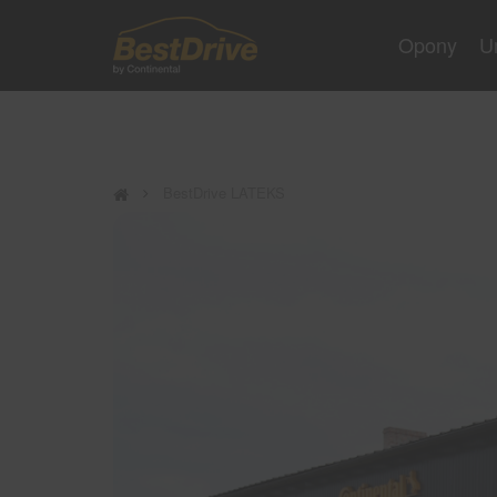
Opony
U
BestDrive LATEKS