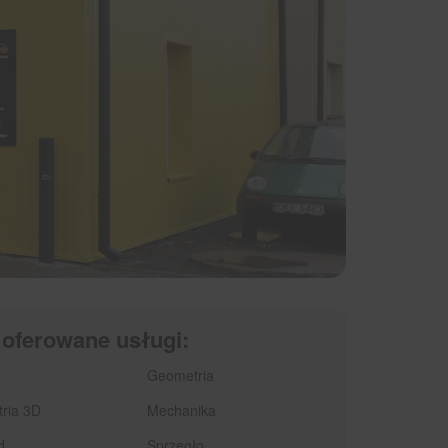
 oferowane usługi:
Geometria
ria 3D
Mechanika
d
Sprzęgło