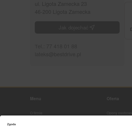
ul. Ligota Zamecka 23
46-200 Ligota Zamecka
Jak dojechać
Теl.: 77 418 01 88
lateks@bestdrive.pl
Menu
Oferta
O firmie
Opony osobowe
Strona główna
Kontakt z nami
Mapa sieci