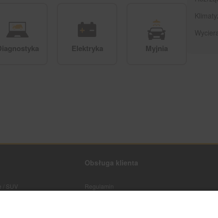
Klimaty
Wyciera
Diagnostyka
Elektryka
Myjnia
Obsługa klienta
 / SUV
Regulamin
Polityka prywatności
Koszty i sposoby dostaw
Formy płatności