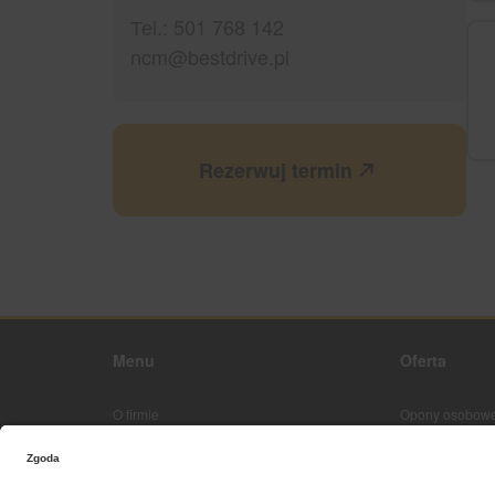
Теl.: 501 768 142
ncm@bestdrive.pl
Rezerwuj termin
Menu
Oferta
O firmie
Opony osobowe
Strona główna
Kontakt z nami
Mapa sieci