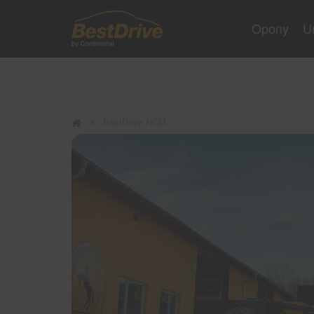
Opony
U
BestDrive NCM