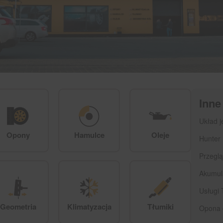
Inne
Układ j
Opony
Hamulce
Oleje
Hunter
Przegl
Akumul
Usługi
Geometria
Klimatyzacja
Tłumiki
Opona 