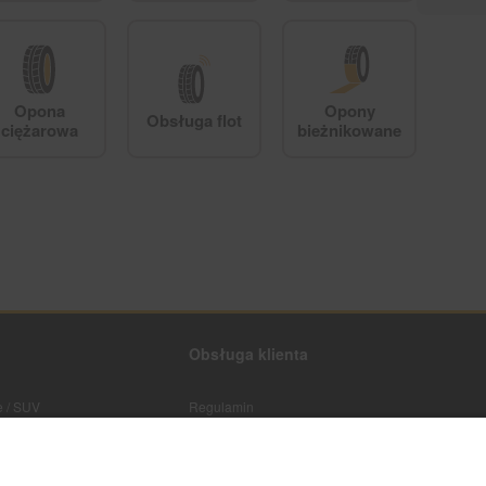
Opona
Opony
Obsługa flot
ciężarowa
bieżnikowane
Obsługa klienta
 / SUV
Regulamin
Polityka prywatności
Koszty i sposoby dostaw
Formy płatności