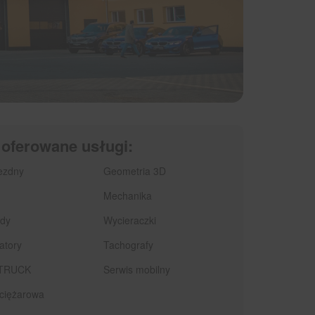
 oferowane usługi:
ezdny
Geometria 3D
Mechanika
ądy
Wycieraczki
atory
Tachografy
 TRUCK
Serwis mobilny
ciężarowa