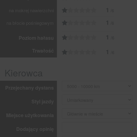
1
na mokrej nawierzchni
/6
1
na błocie pośniegowym
/6
1
Poziom hałasu
/6
Trwałość
1
/6
Kierowca
Przejechany dystans
Styl jazdy
Miejsce użytkowania
Dodający opinię