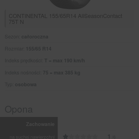
CONTINENTAL 155/65R14 AllSeasonContact
75T N
Sezon:
całoroczna
Rozmiar:
155/65 R14
Indeks prędkości:
T = max 190 km/h
Indeks nośności:
75 = max 385 kg
Typ:
osobowa
Opona
Zachowanie
1
na suchej nawierzchni
/6