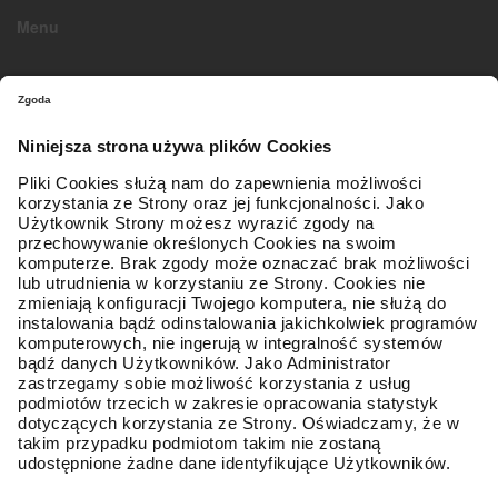
Menu
O firmie
Strona główna
Kontakt z nami
Mapa sieci
Zostań Partnerem
Oferta
Opony osobowe / SUV
Obsługa klienta
Regulamin
Polityka prywatności
Koszty i sposoby dostaw
Formy płatności
Gwarancja Premium
Reklamacja