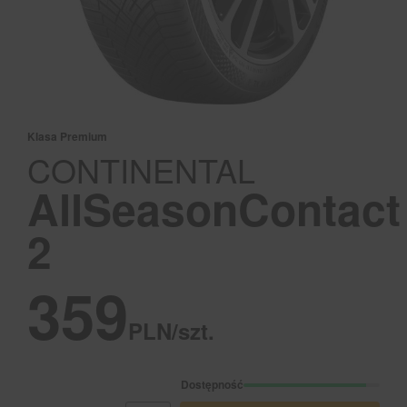
Klasa Premium
CONTINENTAL
AllSeasonContact
2
359
PLN/szt.
Dostępność