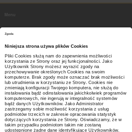
Menu
O firmie
Strona główna
Kontakt z nami
Mapa sieci
Zostań Partnerem
Oferta
Opony osobowe / SUV
Obsługa klienta
Regulamin
Polityka prywatności
Koszty i sposoby dostaw
Formy płatności
Gwarancja Premium