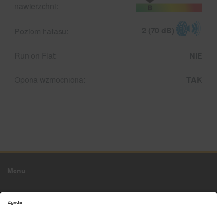
nawierzchni:
2 (70 dB)
Poziom hałasu:
Run on Flat:
NIE
Opona wzmocniona:
TAK
Menu
O firmie
Strona główna
Kontakt z nami