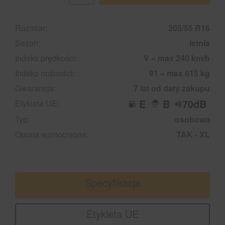
Rozmiar:
205/55 R16
Sezon:
letnia
Indeks prędkości:
V = max 240 km/h
Indeks nośności:
91 = max 615 kg
Gwarancja:
7 lat od daty zakupu
E
B
70dB
Etykieta UE:
Typ:
osobowa
Opona wzmocniona:
TAK - XL
Specyfikacja
Etykieta UE