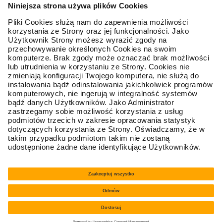
Mapa sieci
Zostań Partnerem
Oferta
Opony osobowe / SUV
Obsługa klienta
Regulamin
Polityka prywatności
Koszty i sposoby dostaw
Formy płatności
Gwarancja Premium
Reklamacja
Odstąpienie od umowy
Wersja 6.0.90 - Integra eCommerce 2026