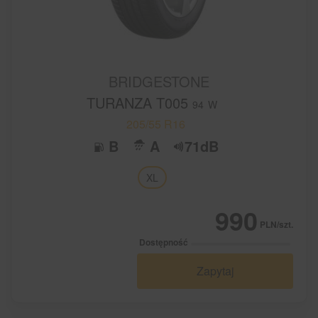
BRIDGESTONE
TURANZA T005
94
W
205/55 R16
B
A
71dB
XL
990
PLN/szt.
Dostępność
Zapytaj