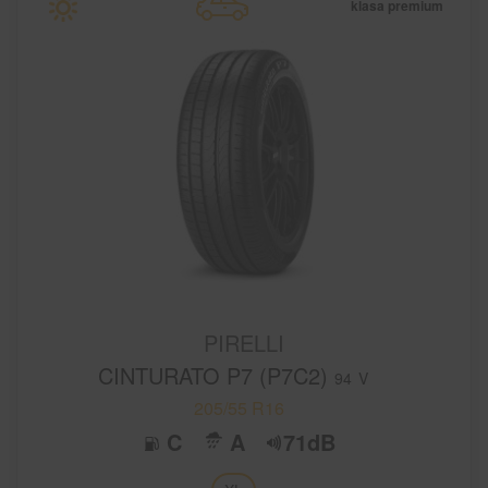
klasa premium
PIRELLI
CINTURATO P7 (P7C2)
94
V
205/55 R16
C
A
71dB