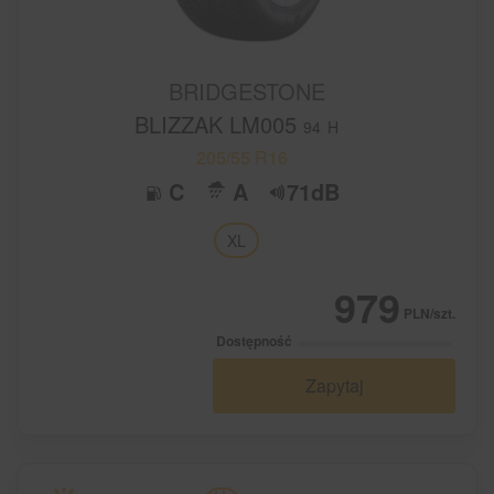
BRIDGESTONE
BLIZZAK LM005
94
H
205/55 R16
C
A
71dB
XL
979
PLN/szt.
Dostępność
Zapytaj