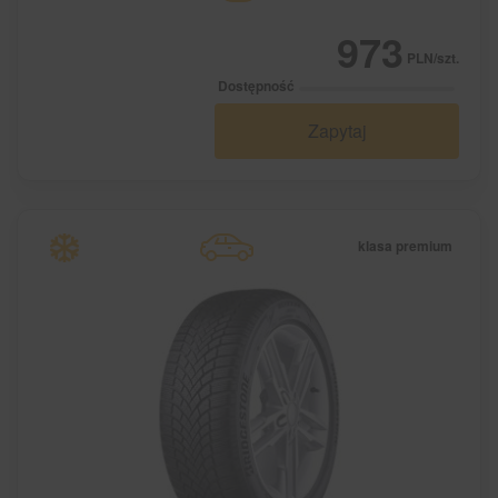
973
PLN/szt.
Dostępność
Zapytaj
klasa premium