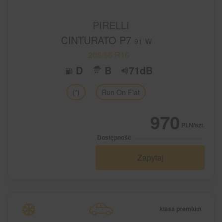
PIRELLI
CINTURATO P7
91
W
205/55 R16
D
B
71dB
(*)
Run On Flat
970
PLN/szt.
Dostępność
Zapytaj
klasa premium