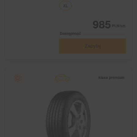
XL
985
PLN/szt.
Dostępność
Zapytaj
klasa premium