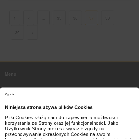
1
<
…
35
36
37
38
39
>
Menu
O firmie
Strona główna
Kontakt z nami
Mapa sieci
Zostań Partnerem
Oferta