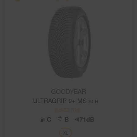
GOODYEAR
ULTRAGRIP 9+ MS
94
H
205/55 R16
C
B
71dB
XL