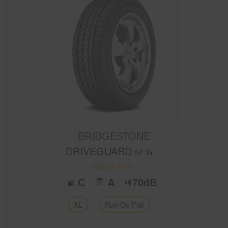
BRIDGESTONE
DRIVEGUARD
94
W
205/55 R16
C
A
70dB
XL
Run On Flat