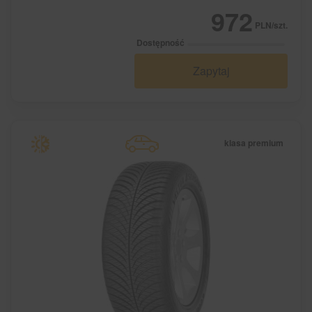
972
PLN/szt.
Dostępność
Zapytaj
klasa premium