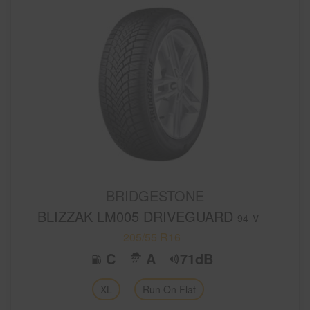
BRIDGESTONE
BLIZZAK LM005 DRIVEGUARD
94
V
205/55 R16
C
A
71dB
XL
Run On Flat