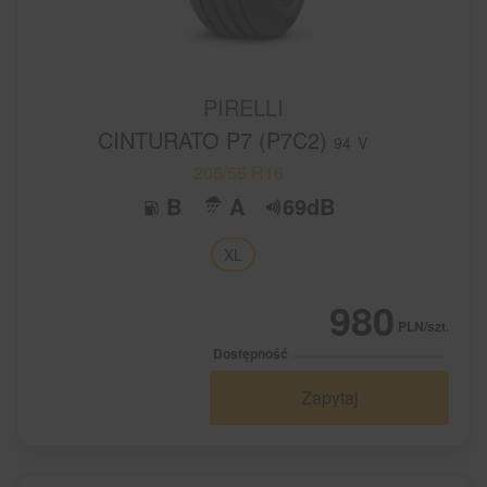
PIRELLI
CINTURATO P7 (P7C2)
94
V
205/55 R16
B
A
69dB
XL
980
PLN/szt.
Dostępność
Zapytaj