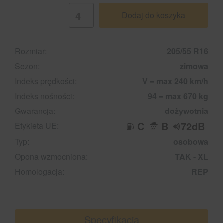
Dodaj do koszyka
Rozmiar:
205/55 R16
Sezon:
zimowa
Indeks prędkości:
V = max 240 km/h
Indeks nośności:
94 = max 670 kg
Gwarancja:
dożywotnia
C
B
72dB
Etykieta UE:
Typ:
osobowa
Opona wzmocniona:
TAK - XL
Homologacja:
REP
Specyfikacja