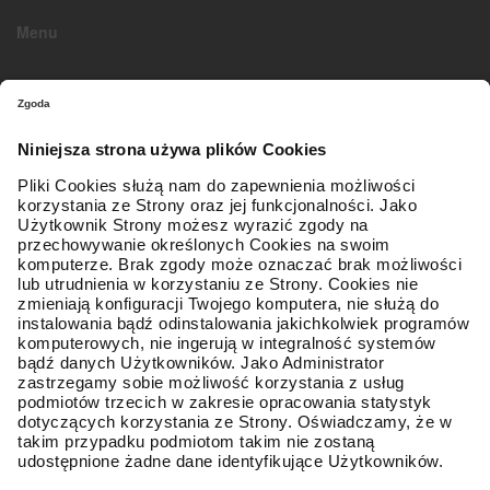
Menu
O firmie
Strona główna
Kontakt z nami
Mapa sieci
Zostań Partnerem
Oferta
Opony osobowe / SUV
Obsługa klienta
Regulamin
Polityka prywatności
Koszty i sposoby dostaw
Formy płatności
Gwarancja Premium
Reklamacja