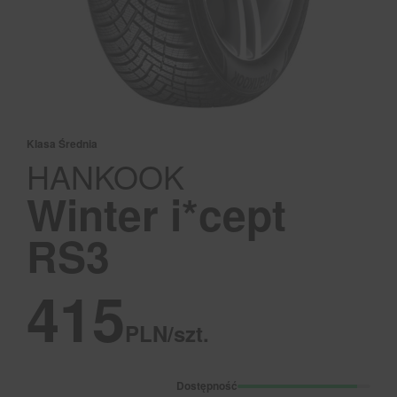
Klasa Średnia
HANKOOK
Winter i*cept
RS3
415
PLN/szt.
Dostępność