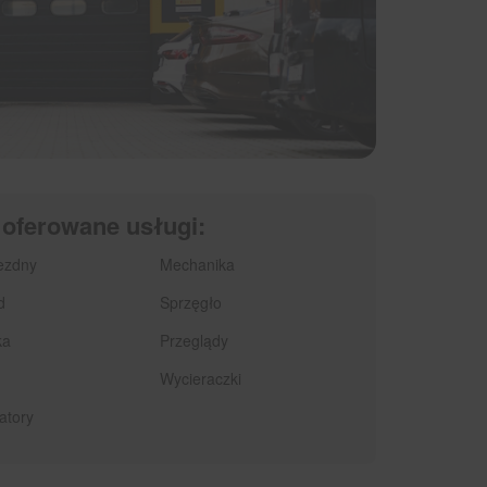
 oferowane usługi:
ezdny
Mechanika
d
Sprzęgło
ka
Przeglądy
Wycieraczki
atory