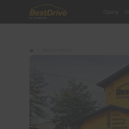
Opony
U
BestDrive RAKOT