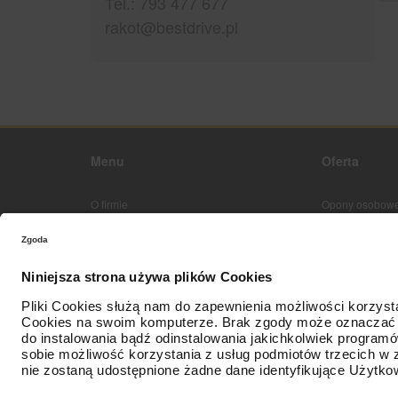
Теl.: 793 477 677
rakot@bestdrive.pl
Menu
Oferta
O firmie
Opony osobowe
Strona główna
Kontakt z nami
Mapa sieci
Zostań Partnerem