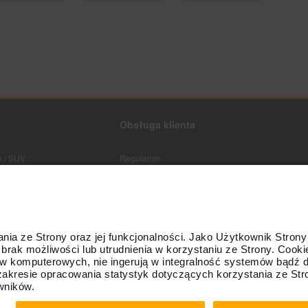
Obsługa klienta
 / SUV
Regulamin
Polityka prywatności
Koszty i sposoby dostaw
Formy płatności
Gwarancja Premium
Reklamacja
Odstąpienie od umowy